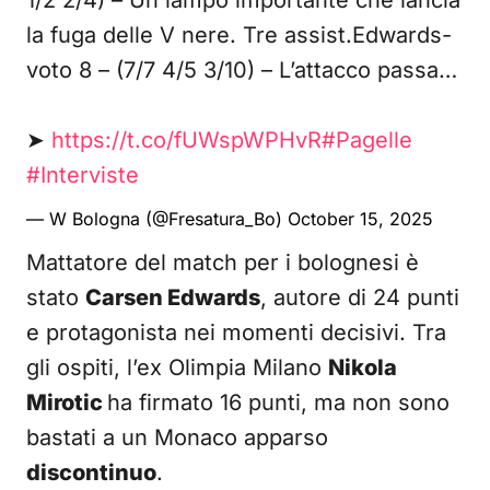
1/2 2/4) – Un lampo importante che lancia
la fuga delle V nere. Tre assist.Edwards-
voto 8 – (7/7 4/5 3/10) – L’attacco passa…
➤
https://t.co/fUWspWPHvR
#Pagelle
#Interviste
— W Bologna (@Fresatura_Bo)
October 15, 2025
Mattatore del match per i bolognesi è
stato
Carsen Edwards
, autore di 24 punti
e protagonista nei momenti decisivi. Tra
gli ospiti, l’ex Olimpia Milano
Nikola
Mirotic
ha firmato 16 punti, ma non sono
bastati a un Monaco apparso
discontinuo
.