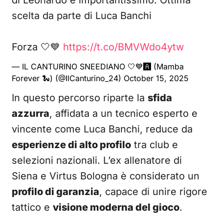
di Leonardo è importantissimo. Ottima
scelta da parte di Luca Banchi
Forza 🤍💙
https://t.co/BMVWdo4ytw
— IL CANTURINO SNEEDIANO 🤍💙🅰️ (Mamba
Forever 🐍) (@IlCanturino_24)
October 15, 2025
In questo percorso riparte la
sfida
azzurra
, affidata a un tecnico esperto e
vincente come Luca Banchi, reduce da
esperienze di alto profilo
tra club e
selezioni nazionali. L’ex allenatore di
Siena e Virtus Bologna è considerato un
profilo di garanzia
, capace di unire rigore
tattico e
visione moderna del gioco
.