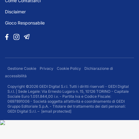
Come Contattarci
Disclaimer
Gioco Responsabile
Gestione Cookie
Privacy
Cookie Policy
Dichiarazione di
accessibilità
Copyright ©2026 GEDI Digital S.r.l. Tutti i diritti riservati - GEDI Digital
S.r.l. | Sede Legale: Via Ernesto Lugaro n. 15, 10126 TORINO - Capitale
Sociale Euro 1.051.844,00 i.v. - Partita Iva e Codice Fiscale:
0697891006 - Società soggetta all’attività e coordinamento di GEDI
Gruppo Editoriale S.p.A. - Titolare del trattamento dei dati personali:
GEDI Digital S.r.l. –
[email protected]