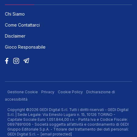
Chi Siamo
Come Contattarci
Disclaimer
Gioco Responsabile
Gestione Cookie
Privacy
Cookie Policy
Dichiarazione di
accessibilità
Copyright ©2026 GEDI Digital S.r.l. Tutti i diritti riservati - GEDI Digital
S.r.l. | Sede Legale: Via Ernesto Lugaro n. 15, 10126 TORINO -
Capitale Sociale Euro 1.051.844,00 i.v. - Partita Iva e Codice Fiscale:
0697891006 - Società soggetta all’attività e coordinamento di GEDI
Gruppo Editoriale S.p.A. - Titolare del trattamento dei dati personali:
GEDI Digital S.r.l. –
[email protected]