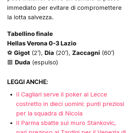
immediato per evitare di compromettere
la lotta salvezza.
Tabellino finale
Hellas Verona 0-3 Lazio
⚽
Gigot
(2’),
Dia
(20’),
Zaccagni
(60’)
🟥
Duda
(espulso)
LEGGI ANCHE:
Il Cagliari serve il poker al Lecce
costretto in dieci uomini: punti preziosi
per la squadra di Nicola
Il Parma sbatte sul muro Stankovic,
pari prezioso al Tardini per il Venezia di