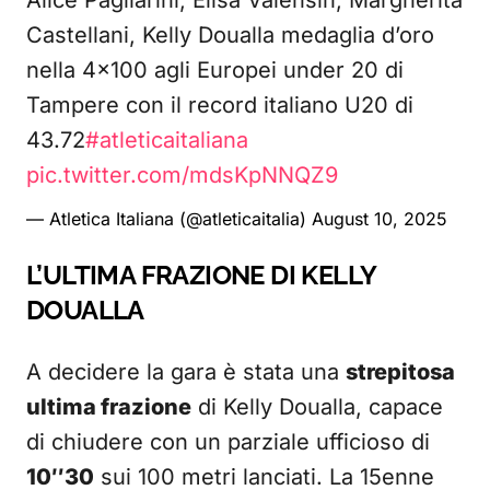
Alice Pagliarini, Elisa Valensin, Margherita
Castellani, Kelly Doualla medaglia d’oro
nella 4×100 agli Europei under 20 di
Tampere con il record italiano U20 di
43.72
#atleticaitaliana
pic.twitter.com/mdsKpNNQZ9
— Atletica Italiana (@atleticaitalia)
August 10, 2025
L’ULTIMA FRAZIONE DI KELLY
DOUALLA
A decidere la gara è stata una
strepitosa
ultima frazione
di Kelly Doualla, capace
di chiudere con un parziale ufficioso di
10″30
sui 100 metri lanciati. La 15enne