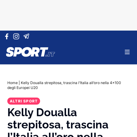
Vai al contenuto
Home
|
Kelly Doualla strepitosa, trascina l’Italia all’oro nella 4×100
degli Europei U20
ALTRI SPORT
Kelly Doualla
strepitosa, trascina
l’Italia all’oro nella