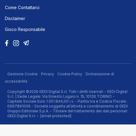
Come Contattarci
Disclaimer
Gioco Responsabile
Gestione Cookie
Privacy
Cookie Policy
Dichiarazione di
accessibilità
Copyright ©2026 GEDI Digital S.r.l. Tutti i diritti riservati - GEDI Digital
S.r.l. | Sede Legale: Via Ernesto Lugaro n. 15, 10126 TORINO -
Capitale Sociale Euro 1.051.844,00 i.v. - Partita Iva e Codice Fiscale:
0697891006 - Società soggetta all’attività e coordinamento di GEDI
Gruppo Editoriale S.p.A. - Titolare del trattamento dei dati personali:
GEDI Digital S.r.l. –
[email protected]