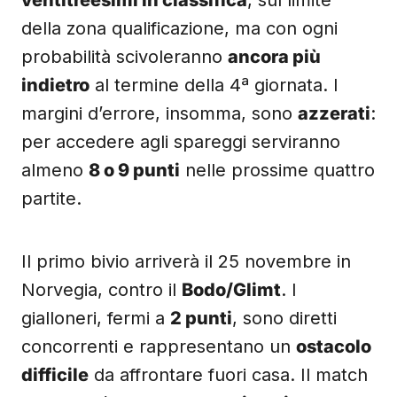
ventitreesimi in classifica
, sul limite
della zona qualificazione, ma con ogni
probabilità scivoleranno
ancora più
indietro
al termine della 4ª giornata. I
margini d’errore, insomma, sono
azzerati
:
per accedere agli spareggi serviranno
almeno
8 o 9 punti
nelle prossime quattro
partite.
Il primo bivio arriverà il 25 novembre in
Norvegia, contro il
Bodo/Glimt
. I
gialloneri, fermi a
2 punti
, sono diretti
concorrenti e rappresentano un
ostacolo
difficile
da affrontare fuori casa. Il match