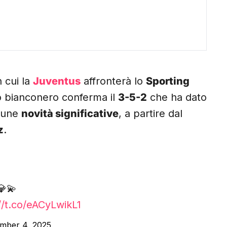
n cui la
Juventus
affronterà lo
Sporting
o bianconero conferma il
3-5-2
che ha dato
lcune
novità significative
, a partire dal
z
.
💫
//t.co/eACyLwikL1
mber 4, 2025