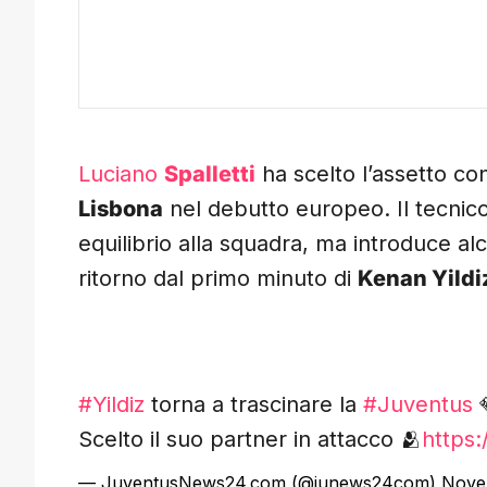
Luciano
Spalletti
ha scelto l’assetto co
Lisbona
nel debutto europeo. Il tecnic
equilibrio alla squadra, ma introduce a
ritorno dal primo minuto di
Kenan Yildi
#Yildiz
torna a trascinare la
#Juventus

Scelto il suo partner in attacco 🫂
https:
— JuventusNews24.com (@junews24com)
Nove