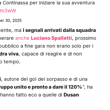
a Continassa per iniziare la sua avventura
hpm3wW
er 30, 2025
recente, ma
i segnali arrivati dalla squadra
sperare
anche
Luciano Spalletti
, prossimo
 pubblico a fine gara non erano solo per i
dra viva
, capace di reagire e di non
o tempo.
i
, autore del gol del sorpasso e di una
ruppo unito e pronto a dare il 120%
”, ha
e hanno fatto eco a quelle di
Dusan