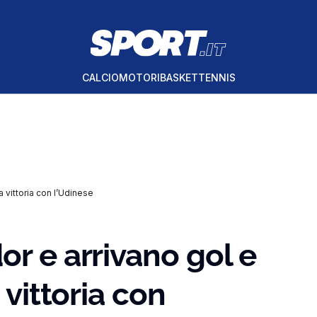
CALCIO
MOTORI
BASKET
TENNIS
a vittoria con l’Udinese
or e arrivano gol e
 vittoria con