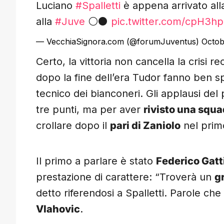
Luciano
#Spalletti
è appena arrivato all
alla
#Juve
⚪️⚫️
pic.twitter.com/cpH3
— VecchiaSignora.com (@forumJuventus)
Octob
Certo, la vittoria non cancella la crisi 
dopo la fine dell’era Tudor fanno ben 
tecnico dei bianconeri. Gli applausi del
tre punti, ma per aver
rivisto una squa
crollare dopo il
pari di Zaniolo
nel prim
Il primo a parlare è stato
Federico Gatt
prestazione di carattere: “Troverà un
g
detto riferendosi a Spalletti. Parole ch
Vlahovic
.