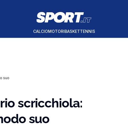
CALCIO
MOTORI
BASKET
TENNIS
do suo
io scricchiola:
 modo suo