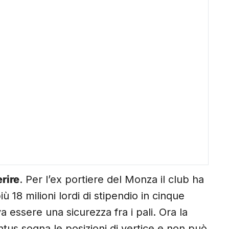
rire
. Per l’ex portiere del Monza il club ha
iù 18 milioni lordi di stipendio in cinque
 essere una sicurezza fra i pali. Ora la
ntus sogna le posizioni di vertice e non può