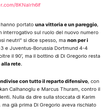
ter.com/8KNaIrh6if
 hanno portato
una vittoria e un pareggio
,
un interrogativo sul ruolo del nuovo numero
osi neutri” si dice spesso, ma
non per i
4-3 e Juventus-Borussia Dortmund 4-4
tre il 90’, ma il bottino di Di Gregorio resta
 alla rete
.
ndivise con tutto il reparto difensivo
, con
Hakan Calhanoglu e Marcus Thuram, contro il
enti. Nulla da dire sulla stoccata di Karim
 ma già prima Di Gregorio aveva rischiato