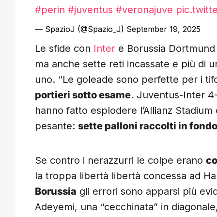
#perin
#juventus
#veronajuve
pic.twit
— SpazioJ (@Spazio_J)
September 19, 2025
Le sfide con
Inter
e Borussia Dortmund
ma anche sette reti incassate e più di 
uno. “Le goleade sono perfette per i tif
portieri sotto esame
. Juventus-Inter 
hanno fatto esplodere l’Allianz Stadium ol
pesante:
sette palloni raccolti in fondo
Se contro i nerazzurri le colpe erano
co
la troppa libertà libertà concessa ad 
Borussia
gli errori sono apparsi più evid
Adeyemi, una “cecchinata” in diagonale,