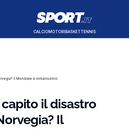
CALCIO
MOTORI
BASKET
TENNIS
Norvegia? Il Mondiale è lontanissimo
 capito il disastro
orvegia? Il