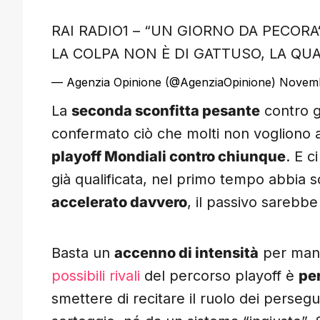
RAI RADIO1 – “UN GIORNO DA PECORA“
LA COLPA NON È DI GATTUSO, LA QUA
— Agenzia Opinione (@AgenziaOpinione)
Novemb
La
seconda sconfitta pesante
contro g
confermato ciò che molti non vogliono a
playoff Mondiali contro chiunque
. E c
già qualificata, nel primo tempo abbia 
accelerato davvero
, il passivo sarebbe
Basta un
accenno di intensità
per mand
possibili rivali
del percorso playoff è
per
smettere di recitare il ruolo dei persegu