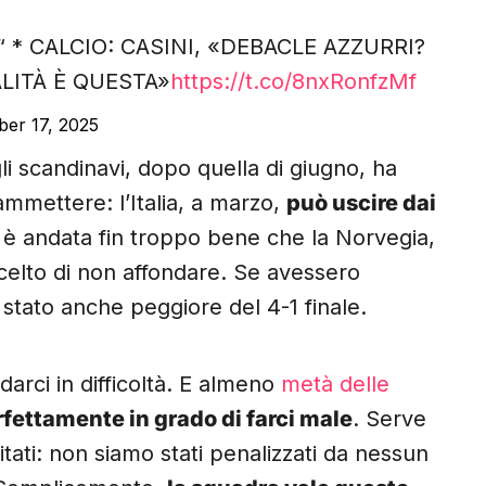
 * CALCIO: CASINI, «DEBACLE AZZURRI?
LITÀ È QUESTA»
https://t.co/8nxRonfzMf
er 17, 2025
li scandinavi, dopo quella di giugno, ha
mmettere: l’Italia, a marzo,
può uscire dai
i è andata fin troppo bene che la Norvegia,
scelto di non affondare. Se avessero
 stato anche peggiore del 4-1 finale.
arci in difficoltà. E almeno
metà delle
fettamente in grado di farci male
. Serve
itati: non siamo stati penalizzati da nessun