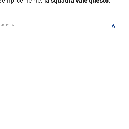
. Semplicemente,
la squadra vale questo
.