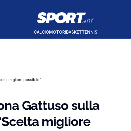
CALCIO
MOTORI
BASKET
TENNIS
celta migliore possibile”
rona Gattuso sulla
“Scelta migliore