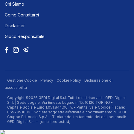
Chi Siamo
Come Contattarci
Disclaimer
Gioco Responsabile
Gestione Cookie
Privacy
Cookie Policy
Dichiarazione di
accessibilità
Copyright ©2026 GEDI Digital S.r.l. Tutti i diritti riservati - GEDI Digital
S.r.l. | Sede Legale: Via Ernesto Lugaro n. 15, 10126 TORINO -
Capitale Sociale Euro 1.051.844,00 i.v. - Partita Iva e Codice Fiscale:
0697891006 - Società soggetta all’attività e coordinamento di GEDI
Gruppo Editoriale S.p.A. - Titolare del trattamento dei dati personali:
GEDI Digital S.r.l. –
[email protected]