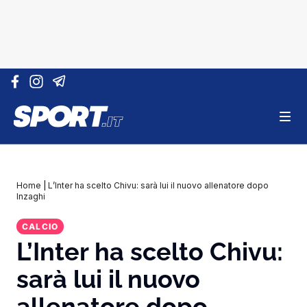
Vai al contenuto
Home
|
L’Inter ha scelto Chivu: sarà lui il nuovo allenatore dopo
Inzaghi
CALCIO
L’Inter ha scelto Chivu:
sarà lui il nuovo
allenatore dopo