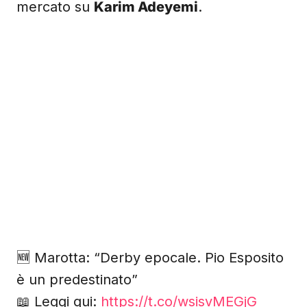
mercato su
Karim Adeyemi
.
🆕 Marotta: “Derby epocale. Pio Esposito
è un predestinato”
📖 Leggi qui:
https://t.co/wsisvMEGjG