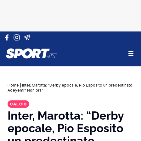
Vai al contenuto
Home
|
Inter, Marotta: “Derby epocale, Pio Esposito un predestinato.
Adeyemi? Non ora”
CALCIO
Inter, Marotta: “Derby
epocale, Pio Esposito
un predestinato.