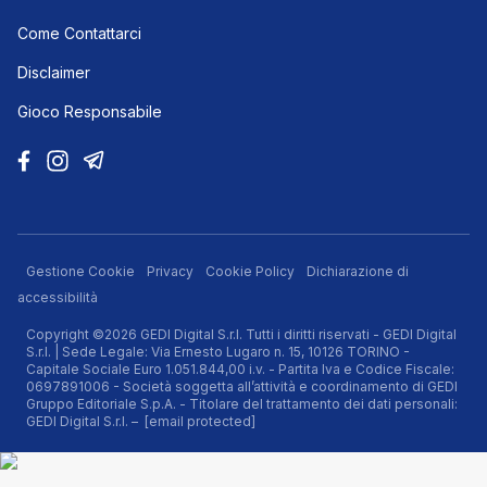
Come Contattarci
Disclaimer
Gioco Responsabile
Gestione Cookie
Privacy
Cookie Policy
Dichiarazione di
accessibilità
Copyright ©2026 GEDI Digital S.r.l. Tutti i diritti riservati - GEDI Digital
S.r.l. | Sede Legale: Via Ernesto Lugaro n. 15, 10126 TORINO -
Capitale Sociale Euro 1.051.844,00 i.v. - Partita Iva e Codice Fiscale:
0697891006 - Società soggetta all’attività e coordinamento di GEDI
Gruppo Editoriale S.p.A. - Titolare del trattamento dei dati personali:
GEDI Digital S.r.l. –
[email protected]