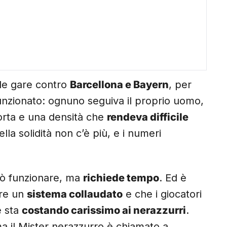
le gare contro
Barcellona e Bayern
, per
funzionato: ognuno seguiva il proprio uomo,
corta e una densità che
rendeva difficile
lla solidità non c’è più, e i numeri
può funzionare, ma
richiede tempo
. Ed è
are un
sistema collaudato
e che i giocatori
e sta
costando carissimo ai nerazzurri
.
 il Mister nerazzurro è chiamato a