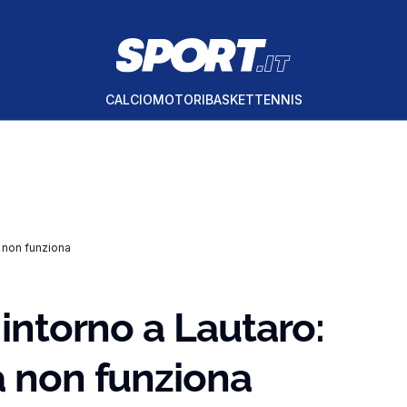
CALCIO
MOTORI
BASKET
TENNIS
a non funziona
 intorno a Lautaro:
a non funziona