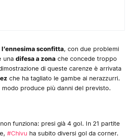
o
l’ennesima sconfitta
, con due problemi
 una
difesa a zona
che concede troppo
ra dimostrazione di queste carenze è arrivata
nez
che ha tagliato le gambe ai nerazzurri.
to modo produce più danni del previsto.
i non funziona: presi già 4 gol. In 21 partite
le,
#Chivu
ha subito diversi gol da corner.