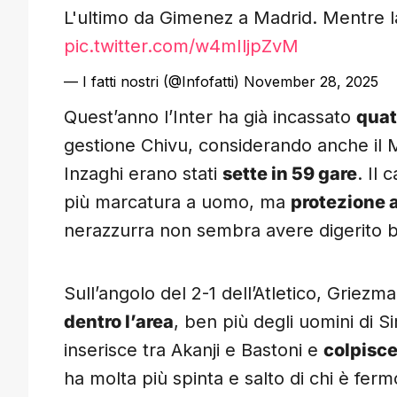
L'ultimo da Gimenez a Madrid. Mentre la
pic.twitter.com/w4mIljpZvM
— I fatti nostri (@Infofatti)
November 28, 2025
Quest’anno l’Inter ha già incassato
quat
gestione Chivu, considerando anche il 
Inzaghi erano stati
sette in 59 gare
. Il
più marcatura a uomo, ma
protezione 
nerazzurra non sembra avere digerito 
Sull’angolo del 2-1 dell’Atletico, Griezma
dentro l’area
, ben più degli uomini di 
inserisce tra Akanji e Bastoni e
colpisce
ha molta più spinta e salto di chi è fer