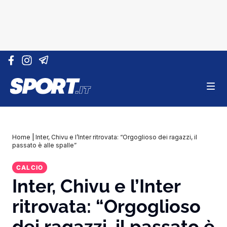
Vai al contenuto
Home
|
Inter, Chivu e l’Inter ritrovata: “Orgoglioso dei ragazzi, il
passato è alle spalle”
CALCIO
Inter, Chivu e l’Inter
ritrovata: “Orgoglioso
dei ragazzi, il passato è