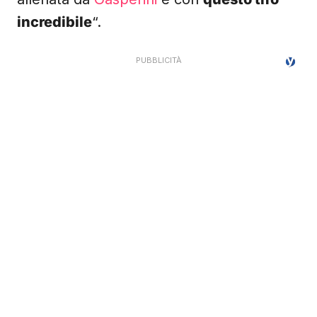
incredibile
“.