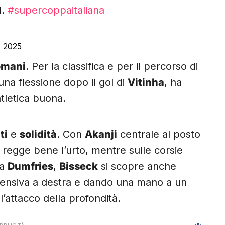
d.
#supercoppaitaliana
 2025
omani
. Per la classifica e per il percorso di
una flessione dopo il gol di
Vitinha
, ha
tletica buona.
ti
e
solidità
. Con
Akanji
centrale al posto
va regge bene l’urto, mentre sulle corsie
za
Dumfries
,
Bisseck
si scopre anche
ffensiva a destra e dando una mano a un
’attacco della profondità.