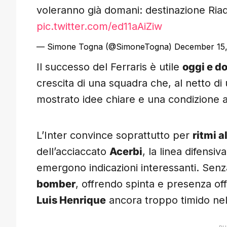
voleranno già domani: destinazione Ria
pic.twitter.com/ed11aAiZiw
— Simone Togna (@SimoneTogna)
December 15,
Il successo del Ferraris è utile
oggi e d
crescita di una squadra che, al netto di 
mostrato idee chiare e una condizione a
L’Inter convince soprattutto per
ritmi al
dell’acciaccato
Acerbi
, la linea difensi
emergono indicazioni interessanti. Sen
bomber
, offrendo spinta e presenza o
Luis Henrique
ancora troppo timido nell