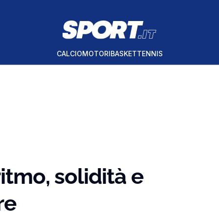
CALCIO
MOTORI
BASKET
TENNIS
itmo, solidità e
re