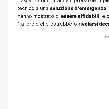
L’assenza di Thuram e il probabile impie
tecnico a una
soluzione d’emergenza
,
hanno mostrato di
essere affidabili
, e 
fra loro e che potrebbero
rivelarsi dec