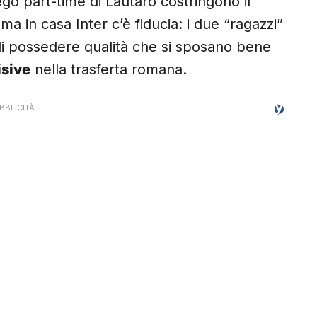
go part-time di Lautaro costringono il
 ma in casa Inter c’è fiducia: i due “ragazzi”
di possedere qualità che si sposano bene
isive
nella trasferta romana.