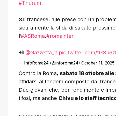
#Thuram
.
❌Il francese, alle prese con un problema
sicuramente la sfida di sabato prossimo 
l’
#ASRoma
.
#romainter
📲
@Gazzetta_it
pic.twitter.com/tGSu6
— InfoRoma24 (@inforoma24)
October 11, 2025
Contro la Roma,
sabato 18 ottobre alle
affidarsi al tandem composto dal franc
Due giovani che, per rendimento e impat
tifosi, ma anche
Chivu e lo staff tecnic