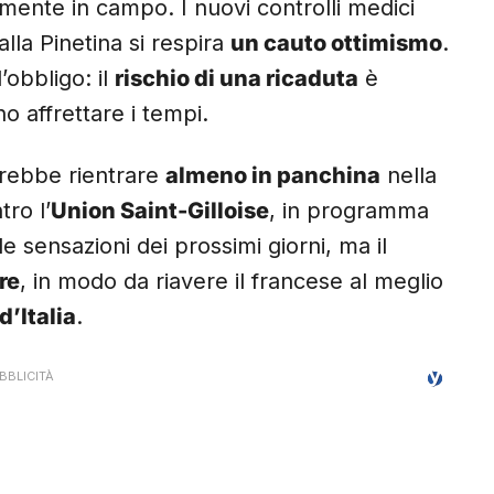
mente in campo. I nuovi controlli medici
lla Pinetina si respira
un cauto ottimismo
.
obbligo: il
rischio di una ricaduta
è
o affrettare i tempi.
trebbe rientrare
almeno in panchina
nella
ro l’
Union Saint-Gilloise
, in programma
e sensazioni dei prossimi giorni, ma il
re
, in modo da riavere il francese al meglio
d’Italia
.