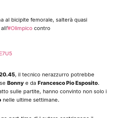
 al bicipite femorale, salterà quasi
all’
#Olimpico
contro
zE7U5
 20.45
, il tecnico nerazzurro potrebbe
ese
Bonny
e da
Francesco Pio Esposito
.
to sulle partite, hanno convinto non solo i
o
nelle ultime settimane.