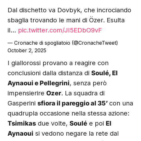
Dal dischetto va Dovbyk, che incrociando
sbaglia trovando le mani di Özer. Esulta
il…
pic.twitter.com/JI5EDbO9vF
— Cronache di spogliatoio (@CronacheTweet)
October 2, 2025
I giallorossi provano a reagire con
conclusioni dalla distanza di
Soulé, El
Aynaoui e Pellegrini
, senza però
impensierire
Ozer
. La squadra di
Gasperini
sfiora il pareggio al 35’
con una
quadrupla occasione nella stessa azione:
Tsimikas
due volte,
Soulé
e poi
El
Aynaoui
si vedono negare la rete dal