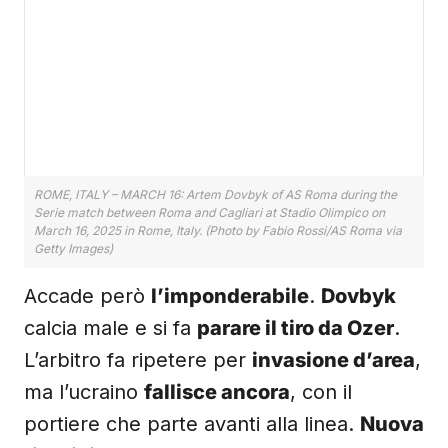
ROME, ITALY – MARCH 16: Artem Dovbyk of AS Roma during the
Serie match between Roma and Cagliari at Stadio Olimpico on
March 16, 2025 in Rome, Italy. (Photo by Fabio Rossi/AS Roma via
Getty Images)
Accade però
l’imponderabile
.
Dovbyk
calcia male e si fa
parare il tiro da Ozer
.
L’arbitro fa ripetere per
invasione d’area
,
ma l’ucraino
fallisce ancora
, con il
portiere che parte avanti alla linea.
Nuova