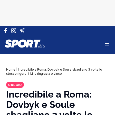
Vai al contenuto
Home
|
Incredibile a Roma: Dovbyk e Soule sbagliano 3 volte lo
stesso rigore, il Lille ringrazia e vince
CALCIO
Incredibile a Roma:
Dovbyk e Soule
sbagliano 3 volte lo