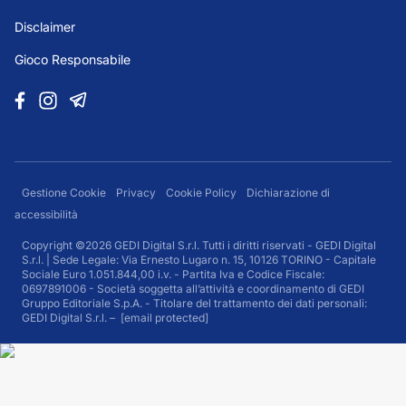
Disclaimer
Gioco Responsabile
Gestione Cookie
Privacy
Cookie Policy
Dichiarazione di
accessibilità
Copyright ©2026 GEDI Digital S.r.l. Tutti i diritti riservati - GEDI Digital
S.r.l. | Sede Legale: Via Ernesto Lugaro n. 15, 10126 TORINO - Capitale
Sociale Euro 1.051.844,00 i.v. - Partita Iva e Codice Fiscale:
0697891006 - Società soggetta all’attività e coordinamento di GEDI
Gruppo Editoriale S.p.A. - Titolare del trattamento dei dati personali:
GEDI Digital S.r.l. –
[email protected]