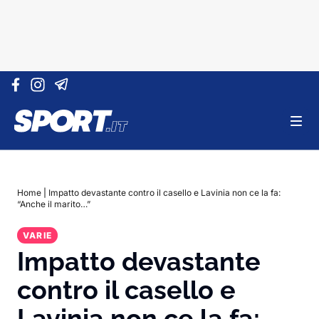
Vai al contenuto
Home
|
Impatto devastante contro il casello e Lavinia non ce la fa:
“Anche il marito…”
VARIE
Impatto devastante
contro il casello e
Lavinia non ce la fa: