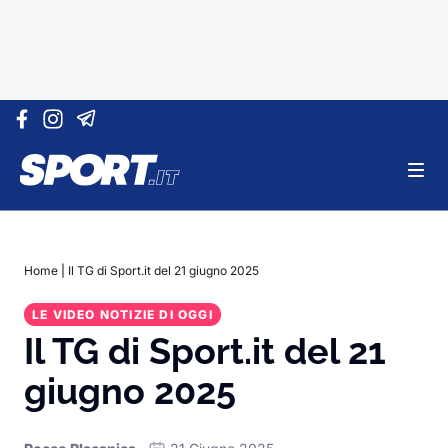
Vai al contenuto
Home
|
Il TG di Sport.it del 21 giugno 2025
LE VIDEO NOTIZIE DI OGGI
Il TG di Sport.it del 21
giugno 2025