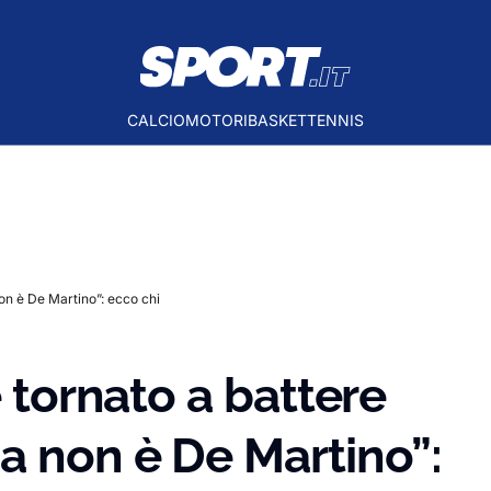
CALCIO
MOTORI
BASKET
TENNIS
non è De Martino”: ecco chi
è tornato a battere
a non è De Martino”: