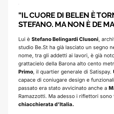
“IL CUORE DI BELEN È TO
STEFANO. MA NON È DE MA
Lui è
Stefano Belingardi Clusoni
, arch
studio Be.St ha già lasciato un segno ne
nome, tra gli addetti ai lavori, è già not
grattacielo della Barona alto cento metri
Primo
, il quartier generale di Satispay.
capace di coniugare design e funzional
passato era stato avvicinato anche a
Ma
Ramazzotti. Ma adesso i riflettori sono t
chiacchierata d’Italia.