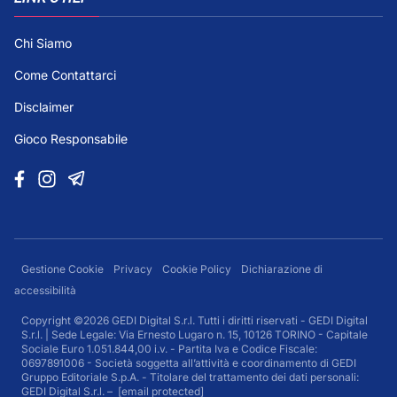
Chi Siamo
Come Contattarci
Disclaimer
Gioco Responsabile
Gestione Cookie
Privacy
Cookie Policy
Dichiarazione di
accessibilità
Copyright ©2026 GEDI Digital S.r.l. Tutti i diritti riservati - GEDI Digital
S.r.l. | Sede Legale: Via Ernesto Lugaro n. 15, 10126 TORINO - Capitale
Sociale Euro 1.051.844,00 i.v. - Partita Iva e Codice Fiscale:
0697891006 - Società soggetta all’attività e coordinamento di GEDI
Gruppo Editoriale S.p.A. - Titolare del trattamento dei dati personali:
GEDI Digital S.r.l. –
[email protected]