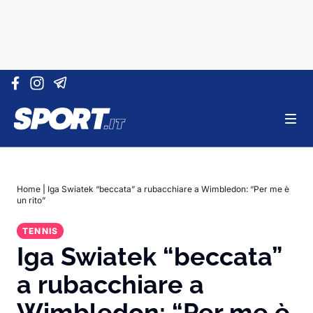
Vai al contenuto
Home
|
Iga Swiatek “beccata” a rubacchiare a Wimbledon: “Per me è
un rito”
TENNIS
Iga Swiatek “beccata”
a rubacchiare a
Wimbledon: “Per me è