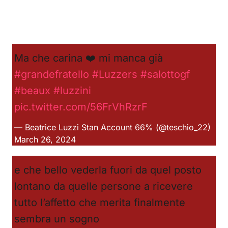
Ma che carina ❤️ mi manca già
#grandefratello
#Luzzers
#salottogf
#beaux
#luzzini
pic.twitter.com/56FrVhRzrF
— Beatrice Luzzi Stan Account 66% (@teschio_22)
March 26, 2024
e che bello vederla fuori da quel posto
lontano da quelle persone a ricevere
tutto l’affetto che merita finalmente
sembra un sogno