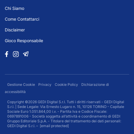
Chi Siamo
Come Contattarci
Disclaimer
Gioco Responsabile
Gestione Cookie
Privacy
Cookie Policy
Dichiarazione di
accessibilità
Copyright ©2026 GEDI Digital S.r.l. Tutti i diritti riservati - GEDI Digital
S.r.l. | Sede Legale: Via Ernesto Lugaro n. 15, 10126 TORINO - Capitale
Sociale Euro 1.051.844,00 i.v. - Partita Iva e Codice Fiscale:
0697891006 - Società soggetta all’attività e coordinamento di GEDI
Gruppo Editoriale S.p.A. - Titolare del trattamento dei dati personali:
GEDI Digital S.r.l. –
[email protected]