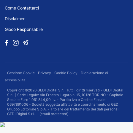
Come Contattarci
Disclaimer
Gioco Responsabile
Gestione Cookie
Privacy
Cookie Policy
Dichiarazione di
accessibilità
Copyright ©2026 GEDI Digital S.r.l. Tutti i diritti riservati - GEDI Digital
S.r.l. | Sede Legale: Via Ernesto Lugaro n. 15, 10126 TORINO - Capitale
Sociale Euro 1.051.844,00 i.v. - Partita Iva e Codice Fiscale:
0697891006 - Società soggetta all’attività e coordinamento di GEDI
Gruppo Editoriale S.p.A. - Titolare del trattamento dei dati personali:
GEDI Digital S.r.l. –
[email protected]