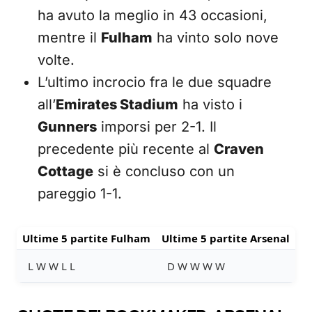
ha avuto la meglio in 43 occasioni,
mentre il
Fulham
ha vinto solo nove
volte.
L’ultimo incrocio fra le due squadre
all’
Emirates Stadium
ha visto i
Gunners
imporsi per 2-1. Il
precedente più recente al
Craven
Cottage
si è concluso con un
pareggio 1-1.
Ultime 5 partite Fulham
Ultime 5 partite Arsenal
L W W L L
D W W W W