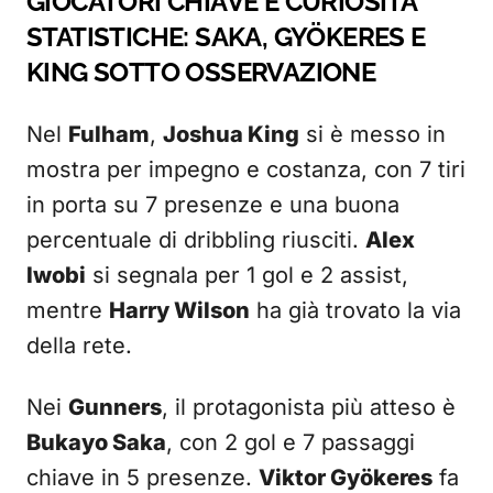
GIOCATORI CHIAVE E CURIOSITÀ
STATISTICHE: SAKA, GYÖKERES E
KING SOTTO OSSERVAZIONE
Nel
Fulham
,
Joshua King
si è messo in
mostra per impegno e costanza, con 7 tiri
in porta su 7 presenze e una buona
percentuale di dribbling riusciti.
Alex
Iwobi
si segnala per 1 gol e 2 assist,
mentre
Harry Wilson
ha già trovato la via
della rete.
Nei
Gunners
, il protagonista più atteso è
Bukayo Saka
, con 2 gol e 7 passaggi
chiave in 5 presenze.
Viktor Gyökeres
fa