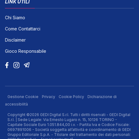
LINK UTILI
Chi Siamo
Come Contattarci
Disclaimer
Gioco Responsabile
Gestione Cookie
Privacy
Cookie Policy
Dichiarazione di
accessibilità
Copyright ©2026 GEDI Digital S.r.l. Tutti i diritti riservati - GEDI Digital
S.r.l. | Sede Legale: Via Ernesto Lugaro n. 15, 10126 TORINO -
Capitale Sociale Euro 1.051.844,00 i.v. - Partita Iva e Codice Fiscale:
0697891006 - Società soggetta all’attività e coordinamento di GEDI
Gruppo Editoriale S.p.A. - Titolare del trattamento dei dati personali: