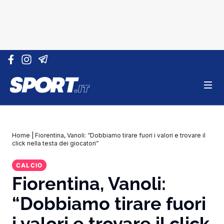
Vai al contenuto
Home
|
Fiorentina, Vanoli: “Dobbiamo tirare fuori i valori e trovare il
click nella testa dei giocatori”
CALCIO
Fiorentina, Vanoli:
“Dobbiamo tirare fuori
i valori e trovare il click