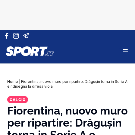
Vai al contenuto
Home
|
Fiorentina, nuovo muro per ripartire: Drăgușin torna in Serie A
e ridisegna la difesa viola
CALCIO
Fiorentina, nuovo muro
per ripartire: Drăgușin
torna in Serie A e