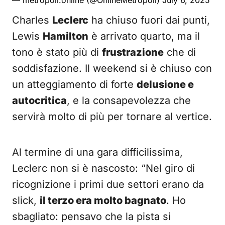
— metropoli.online (@OnlineMetropoli)
July 6, 2025
Charles
Leclerc
ha chiuso fuori dai punti,
Lewis
Hamilton
è arrivato quarto, ma il
tono è stato più di
frustrazione
che di
soddisfazione. Il weekend si è chiuso con
un atteggiamento di forte
delusione e
autocritica
, e la consapevolezza che
servirà molto di più per tornare al vertice.
Al termine di una gara difficilissima,
Leclerc non si è nascosto: “Nel giro di
ricognizione i primi due settori erano da
slick,
il terzo era molto bagnato
. Ho
sbagliato: pensavo che la pista si