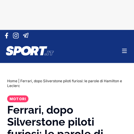
Vai al contenuto
Home
|
Ferrari, dopo Silverstone piloti furiosi: le parole di Hamilton e
Leclerc
MOTORI
Ferrari, dopo
Silverstone piloti
furiosi: le parole di