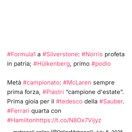
#Formula1
a
#Silverstone
:
#Norris
profeta
in patria;
#Hülkenberg
, primo
#podio
Metà
#campionato
:
#McLaren
sempre
prima forza,
#Piastri
“campione d'estate”.
Prima gioia per il
#tedesco
della
#Sauber
.
#Ferrari
quarta con
#Hamilton
https://t.co/N8Ox7Vijyz