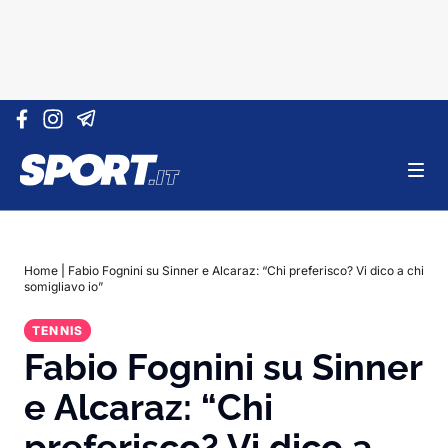
Vai al contenuto
Home
|
Fabio Fognini su Sinner e Alcaraz: “Chi preferisco? Vi dico a chi
somigliavo io”
TENNIS
Fabio Fognini su Sinner
e Alcaraz: “Chi
preferisco? Vi dico a