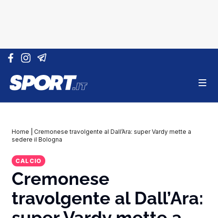
Vai al contenuto
Home
|
Cremonese travolgente al Dall’Ara: super Vardy mette a
sedere il Bologna
CALCIO
Cremonese
travolgente al Dall’Ara:
super Vardy mette a