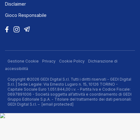
Disclaimer
Gioco Responsabile
Gestione Cookie
Privacy
Cookie Policy
Dichiarazione di
accessibilità
Copyright ©2026 GEDI Digital S.r.l. Tutti i diritti riservati - GEDI Digital
S.r.l. | Sede Legale: Via Ernesto Lugaro n. 15, 10126 TORINO -
Capitale Sociale Euro 1.051.844,00 i.v. - Partita Iva e Codice Fiscale:
0697891006 - Società soggetta all’attività e coordinamento di GEDI
Gruppo Editoriale S.p.A. - Titolare del trattamento dei dati personali:
GEDI Digital S.r.l. –
[email protected]