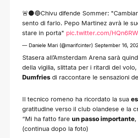
🚨⚫️🔵Chivu difende Sommer: "Cambiarlo
sento di farlo. Pepo Martinez avrà le s
stare in porta"
pic.twitter.com/HQn6R
— Daniele Mari (@marifcinter)
September 16, 20
Stasera all’Amsterdam Arena sarà quin
della vigilia, slittata per i ritardi del v
Dumfries
di raccontare le sensazioni dell
Il tecnico romeno ha ricordato la sua
es
gratitudine verso il club olandese e la
“Mi ha fatto fare
un passo importante
,
(continua dopo la foto)