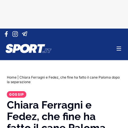
Vai al contenuto
Home
|
Chiara Ferragni e Fedez, che fine ha fatto il cane Paloma dopo
la separazione
GOSSIP
Chiara Ferragni e
Fedez, che fine ha
fatto il cane Paloma