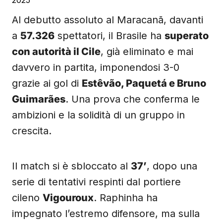
2025
Al debutto assoluto al Maracanã, davanti
a
57.326
spettatori, il Brasile ha
superato
con autorità il Cile
, già eliminato e mai
davvero in partita, imponendosi 3-0
grazie ai gol di
Estêvão, Paquetá e Bruno
Guimarães
. Una prova che conferma le
ambizioni e la solidità di un gruppo in
crescita.
Il match si è sbloccato al
37’
, dopo una
serie di tentativi respinti dal portiere
cileno
Vigouroux
. Raphinha ha
impegnato l’estremo difensore, ma sulla