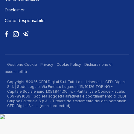
Disclaimer
Gioco Responsabile
Gestione Cookie
Privacy
Cookie Policy
Dichiarazione di
accessibilità
Copyright ©2026 GEDI Digital S.r.l. Tutti i diritti riservati - GEDI Digital
S.r.l. | Sede Legale: Via Ernesto Lugaro n. 15, 10126 TORINO -
Capitale Sociale Euro 1.051.844,00 i.v. - Partita Iva e Codice Fiscale:
0697891006 - Società soggetta all’attività e coordinamento di GEDI
Gruppo Editoriale S.p.A. - Titolare del trattamento dei dati personali:
GEDI Digital S.r.l. –
[email protected]