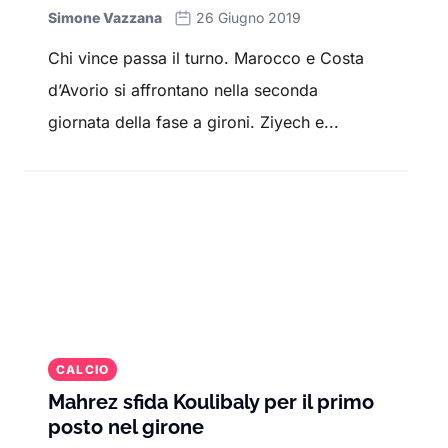
e le stelle internazionali che ne hanno fatto
Simone Vazzana
26 Giugno 2019
parte.
Chi vince passa il turno. Marocco e Costa
Con un focus su Serie A, Premier League,
d’Avorio si affrontano nella seconda
Champions League
e competizioni
giornata della fase a gironi. Ziyech e...
internazionali, Sport.it offre una copertura
completa per tutti gli appassionati di calcio.
Resta aggiornato con le
ultime notizie
, le
interviste
ai protagonisti e gli
approfondimenti
su squadre, allenatori e
competizioni. Qui troverai i
risultati delle
partite
, le
statistiche dei giocatori
e le
strategie degli allenatori.
CALCIO
Mahrez sfida Koulibaly per il primo
posto nel girone