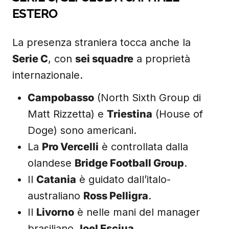
ESTERO
La presenza straniera tocca anche la
Serie C
, con
sei squadre
a proprietà
internazionale.
Campobasso
(North Sixth Group di
Matt Rizzetta) e
Triestina
(House of
Doge) sono americani.
La
Pro Vercelli
è controllata dalla
olandese
Bridge Football Group
.
Il
Catania
è guidato dall’italo-
australiano
Ross Pelligra
.
Il
Livorno
è nelle mani del manager
brasiliano
Joel Esciua
.