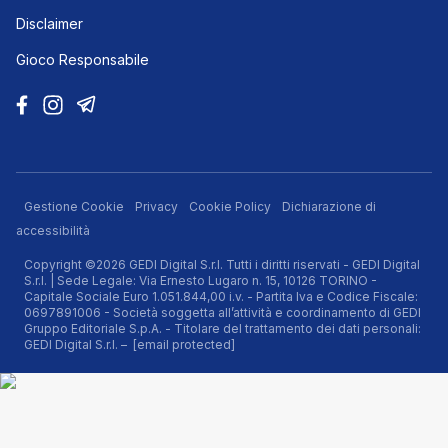
Disclaimer
Gioco Responsabile
Gestione Cookie
Privacy
Cookie Policy
Dichiarazione di
accessibilità
Copyright ©2026 GEDI Digital S.r.l. Tutti i diritti riservati - GEDI Digital
S.r.l. | Sede Legale: Via Ernesto Lugaro n. 15, 10126 TORINO -
Capitale Sociale Euro 1.051.844,00 i.v. - Partita Iva e Codice Fiscale:
0697891006 - Società soggetta all’attività e coordinamento di GEDI
Gruppo Editoriale S.p.A. - Titolare del trattamento dei dati personali:
GEDI Digital S.r.l. –
[email protected]