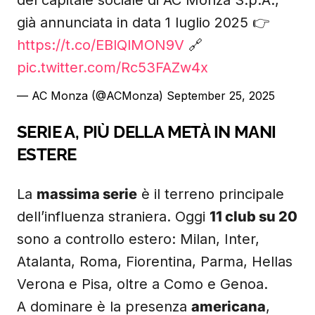
del capitale sociale di AC Monza S.p.A.,
già annunciata in data 1 luglio 2025 👉
https://t.co/EBlQlMON9V
🔗
pic.twitter.com/Rc53FAZw4x
— AC Monza (@ACMonza)
September 25, 2025
SERIE A, PIÙ DELLA METÀ IN MANI
ESTERE
La
massima serie
è il terreno principale
dell’influenza straniera. Oggi
11 club su 20
sono a controllo estero: Milan, Inter,
Atalanta, Roma, Fiorentina, Parma, Hellas
Verona e Pisa, oltre a Como e Genoa.
A dominare è la presenza
americana
,