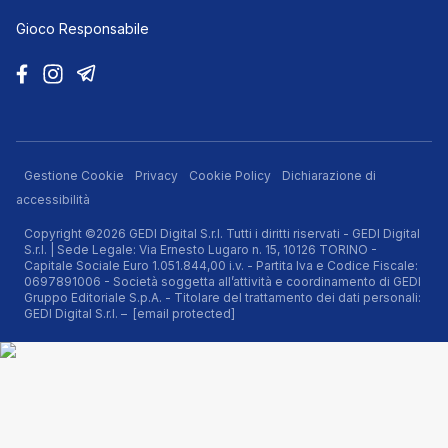
Gioco Responsabile
Gestione Cookie
Privacy
Cookie Policy
Dichiarazione di
accessibilità
Copyright ©2026 GEDI Digital S.r.l. Tutti i diritti riservati - GEDI Digital
S.r.l. | Sede Legale: Via Ernesto Lugaro n. 15, 10126 TORINO -
Capitale Sociale Euro 1.051.844,00 i.v. - Partita Iva e Codice Fiscale:
0697891006 - Società soggetta all’attività e coordinamento di GEDI
Gruppo Editoriale S.p.A. - Titolare del trattamento dei dati personali:
GEDI Digital S.r.l. –
[email protected]