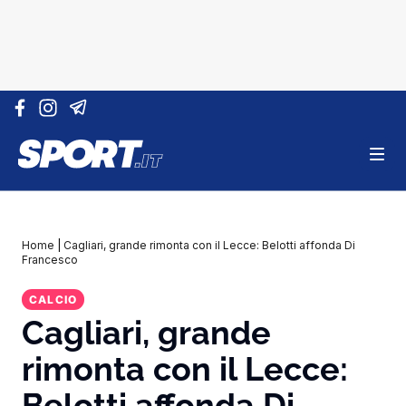
Vai al contenuto
Home
|
Cagliari, grande rimonta con il Lecce: Belotti affonda Di
Francesco
CALCIO
Cagliari, grande
rimonta con il Lecce:
Belotti affonda Di