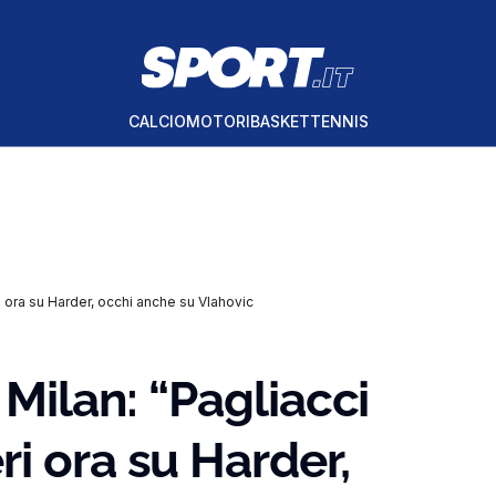
CALCIO
MOTORI
BASKET
TENNIS
i ora su Harder, occhi anche su Vlahovic
 Milan: “Pagliacci
i ora su Harder,