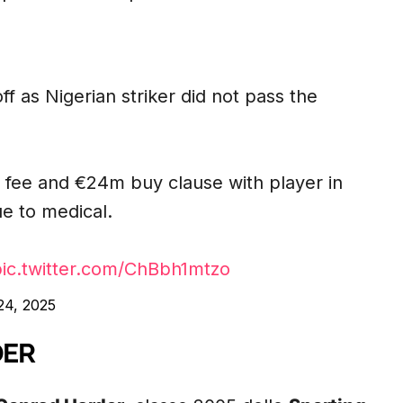
ff as Nigerian striker did not pass the
 fee and €24m buy clause with player in
ue to medical.
pic.twitter.com/ChBbh1mtzo
24, 2025
DER