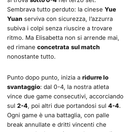
si trova
sotto 0-4
nel terzo set.
Sembrava tutto perduto: la cinese
Yue
Yuan
serviva con sicurezza, l’azzurra
subiva i colpi senza riuscire a trovare
ritmo. Ma Elisabetta non si arrende mai,
ed rimane
concetrata
sul match
nonostante tutto.
Punto dopo punto, inizia a
ridurre lo
svantaggio
: dal 0-4, la nostra atleta
vince due game consecutivi, accorciando
sul
2-4
, poi altri due portandosi sul
4-4
.
Ogni game è una battaglia, con palle
break annullate e dritti vincenti che