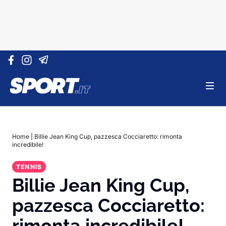
Vai al contenuto
Home
|
Billie Jean King Cup, pazzesca Cocciaretto: rimonta
incredibile!
TENNIS
Billie Jean King Cup,
pazzesca Cocciaretto:
rimonta incredibile!