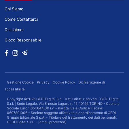
Chi Siamo
Come Contattarci
Disclaimer
Gioco Responsabile
Gestione Cookie
Privacy
Cookie Policy
Dichiarazione di
accessibilità
Copyright ©2026 GEDI Digital S.r.l. Tutti i diritti riservati - GEDI Digital
S.r.l. | Sede Legale: Via Ernesto Lugaro n. 15, 10126 TORINO - Capitale
Sociale Euro 1.051.844,00 i.v. - Partita Iva e Codice Fiscale:
0697891006 - Società soggetta all’attività e coordinamento di GEDI
Gruppo Editoriale S.p.A. - Titolare del trattamento dei dati personali:
GEDI Digital S.r.l. –
[email protected]