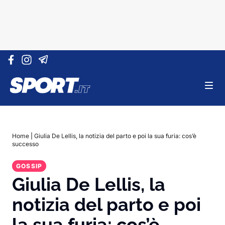
Vai al contenuto
Home
|
Giulia De Lellis, la notizia del parto e poi la sua furia: cos’è
successo
GOSSIP
Giulia De Lellis, la
notizia del parto e poi
la sua furia: cos’è