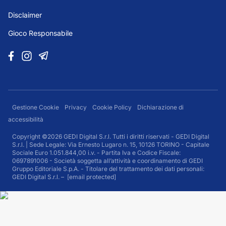
Disclaimer
Gioco Responsabile
Gestione Cookie
Privacy
Cookie Policy
Dichiarazione di
accessibilità
Copyright ©2026 GEDI Digital S.r.l. Tutti i diritti riservati - GEDI Digital
S.r.l. | Sede Legale: Via Ernesto Lugaro n. 15, 10126 TORINO - Capitale
Sociale Euro 1.051.844,00 i.v. - Partita Iva e Codice Fiscale:
0697891006 - Società soggetta all’attività e coordinamento di GEDI
Gruppo Editoriale S.p.A. - Titolare del trattamento dei dati personali:
GEDI Digital S.r.l. –
[email protected]