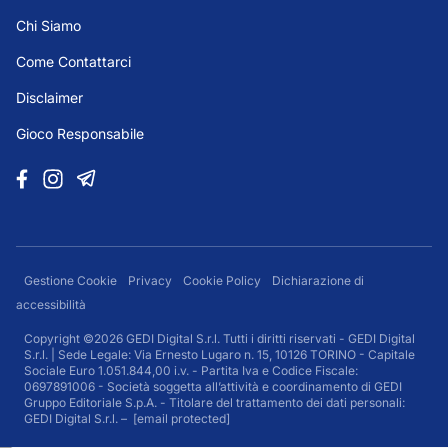
Chi Siamo
Come Contattarci
Disclaimer
Gioco Responsabile
Gestione Cookie
Privacy
Cookie Policy
Dichiarazione di
accessibilità
Copyright ©2026 GEDI Digital S.r.l. Tutti i diritti riservati - GEDI Digital
S.r.l. | Sede Legale: Via Ernesto Lugaro n. 15, 10126 TORINO - Capitale
Sociale Euro 1.051.844,00 i.v. - Partita Iva e Codice Fiscale:
0697891006 - Società soggetta all’attività e coordinamento di GEDI
Gruppo Editoriale S.p.A. - Titolare del trattamento dei dati personali:
GEDI Digital S.r.l. –
[email protected]