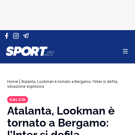
Vai al contenuto
Home
|
Atalanta, Lookman è tornato a Bergamo: l’Inter si defila,
situazione esplosiva
CALCIO
Atalanta, Lookman è
tornato a Bergamo:
l’Inter si defila,