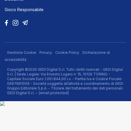
Gioco Responsabile
Gestione Cookie
Privacy
Cookie Policy
Dichiarazione di
accessibilità
Copyright ©2026 GEDI Digital S.r.l. Tutti i diritti riservati - GEDI Digital
S.r.l. | Sede Legale: Via Ernesto Lugaro n. 15, 10126 TORINO -
Capitale Sociale Euro 1.051.844,00 i.v. - Partita Iva e Codice Fiscale:
0697891006 - Società soggetta all’attività e coordinamento di GEDI
Gruppo Editoriale S.p.A. - Titolare del trattamento dei dati personali:
GEDI Digital S.r.l. –
[email protected]