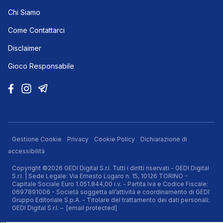
Chi Siamo
Come Contattarci
Disclaimer
Gioco Responsabile
Gestione Cookie
Privacy
Cookie Policy
Dichiarazione di
accessibilità
Copyright ©2026 GEDI Digital S.r.l. Tutti i diritti riservati - GEDI Digital
S.r.l. | Sede Legale: Via Ernesto Lugaro n. 15, 10126 TORINO -
Capitale Sociale Euro 1.051.844,00 i.v. - Partita Iva e Codice Fiscale:
0697891006 - Società soggetta all’attività e coordinamento di GEDI
Gruppo Editoriale S.p.A. - Titolare del trattamento dei dati personali:
GEDI Digital S.r.l. –
[email protected]