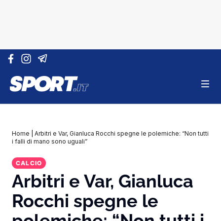
Vai al contenuto
Home
|
Arbitri e Var, Gianluca Rocchi spegne le polemiche: “Non tutti
i falli di mano sono uguali”
CALCIO
Arbitri e Var, Gianluca
Rocchi spegne le
polemiche: “Non tutti i