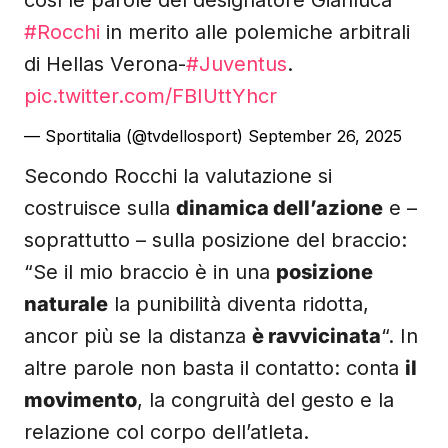
così le parole del designatore Gianluca
#Rocchi
in merito alle polemiche arbitrali
di Hellas Verona-
#Juventus
.
pic.twitter.com/FBIUttYhcr
— Sportitalia (@tvdellosport)
September 26, 2025
Secondo Rocchi la valutazione si
costruisce sulla
dinamica dell’azione
e –
soprattutto – sulla posizione del braccio:
“Se il mio braccio è in una
posizione
naturale
la punibilità diventa ridotta,
ancor più se la distanza
è ravvicinata
“. In
altre parole non basta il contatto: conta
il
movimento
, la congruità del gesto e la
relazione col corpo dell’atleta.