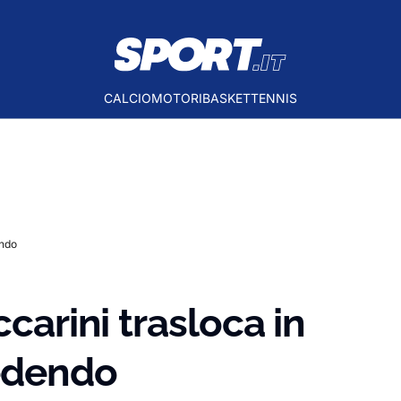
CALCIO
MOTORI
BASKET
TENNIS
endo
ccarini trasloca in
cedendo