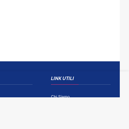
LINK UTILI
Chi Siamo
Come Contattarci
Disclaimer
Gioco Responsabile