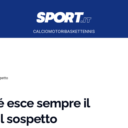
CALCIO
MOTORI
BASKET
TENNIS
spetto
hé esce sempre il
l sospetto