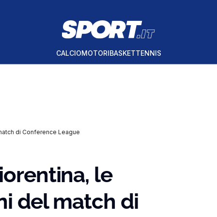
CALCIO
MOTORI
BASKET
TENNIS
l match di Conference League
orentina, le
ni del match di