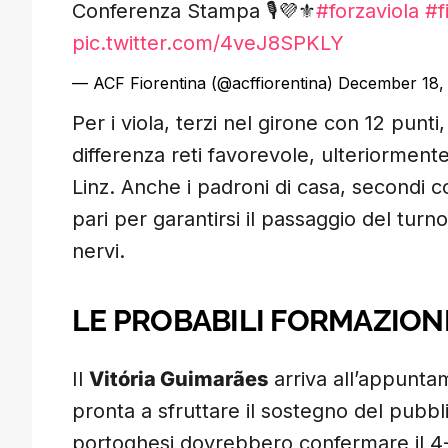
Conferenza Stampa 🎙️💜⚜️
#forzaviola
#f
pic.twitter.com/4veJ8SPKLY
— ACF Fiorentina (@acffiorentina)
December 18,
Per i viola, terzi nel girone con 12 punt
differenza reti favorevole, ulteriorment
Linz. Anche i padroni di casa, secondi 
pari per garantirsi il passaggio del turn
nervi.
LE PROBABILI FORMAZION
Il
Vitória Guimarães
arriva all’appunta
pronta a sfruttare il sostegno del pubbli
portoghesi dovrebbero confermare il 4-3-