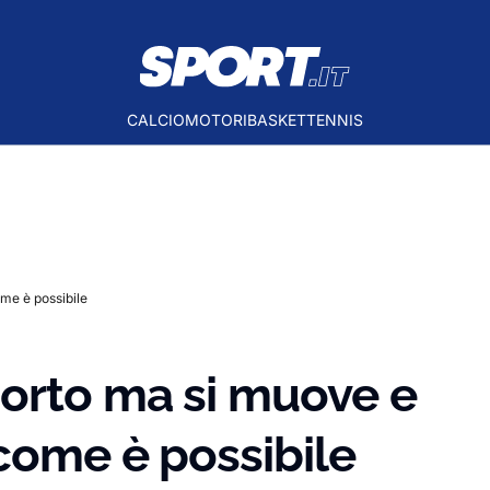
CALCIO
MOTORI
BASKET
TENNIS
me è possibile
morto ma si muove e
 come è possibile