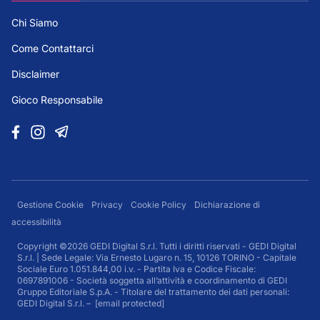
Chi Siamo
Come Contattarci
Disclaimer
Gioco Responsabile
Gestione Cookie
Privacy
Cookie Policy
Dichiarazione di
accessibilità
Copyright ©2026 GEDI Digital S.r.l. Tutti i diritti riservati - GEDI Digital
S.r.l. | Sede Legale: Via Ernesto Lugaro n. 15, 10126 TORINO - Capitale
Sociale Euro 1.051.844,00 i.v. - Partita Iva e Codice Fiscale:
0697891006 - Società soggetta all’attività e coordinamento di GEDI
Gruppo Editoriale S.p.A. - Titolare del trattamento dei dati personali:
GEDI Digital S.r.l. –
[email protected]