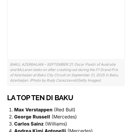
BAKU, AZERBAIJAN – SEPTEMBER 21: Oscar Piastri of Australia
and McLaren looks on after crashing out during the F1 Grand Prix
of Azerbaijan at Baku City Circuit on September 21, 2025 in Baku,
Azerbaijan. (Photo by Rudy Carezzevoli/Getty Images)
LA TOP TEN DI BAKU
Max Verstappen
(Red Bull)
George Russell
(Mercedes)
Carlos Sainz
(Williams)
Andrea Kimi Antonelli
(Mercedes)